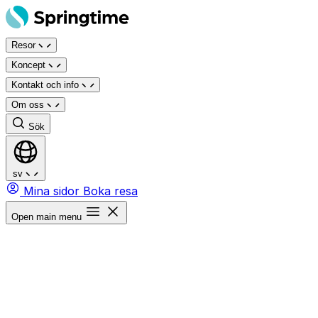
Hoppa
till
Resor
innehåll
Koncept
Kontakt och info
Om oss
Sök
sv
Mina sidor
Boka resa
Open main menu