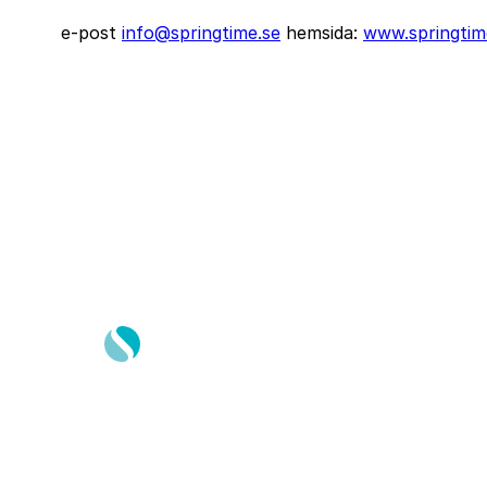
e-post
info@springtime.se
hemsida:
www.springtim
Springtime Resor AB
Gustavslundsvägen 151E
167 51, Bromma