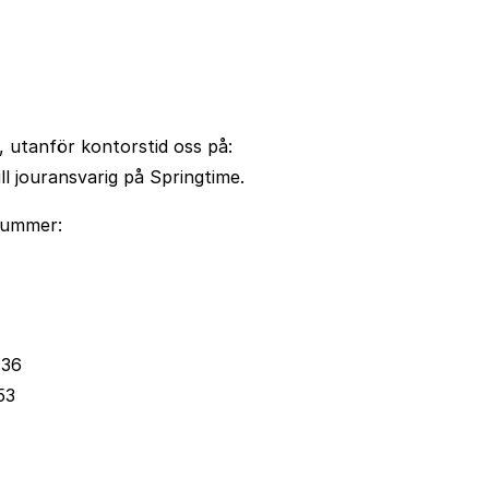
, utanför kontorstid oss på:
ll jouransvarig på Springtime.
nummer:
736
53