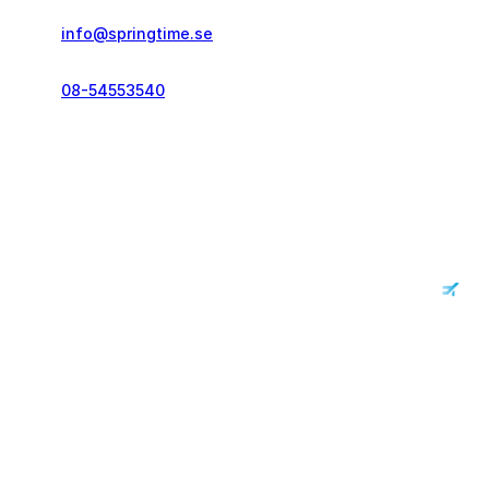
info@springtime.se
08-54553540
Telefontid vardagar
kl. 10.00-12.00 & 14.00-16.00