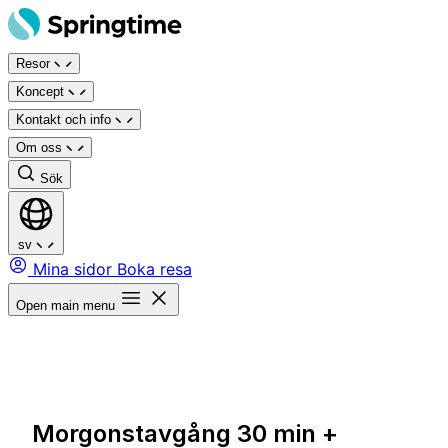
Hoppa
till
Resor
innehåll
Koncept
Kontakt och info
Om oss
Sök
sv
Mina sidor
Boka resa
Open main menu
Morgonstavgång 30 min +