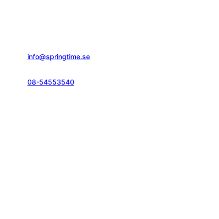
Springtime Resor AB
Gustavslundsvägen 151E
167 51, Bromma
info@springtime.se
08-54553540
Telefontid vardagar
kl. 10.00-12.00 & 14.00-16.00
Kontakt och info
Resekategorier
Vanliga frågor
Löparresor
Pass och visum
Träningsresor
Resegarantilagen
Seniorresor