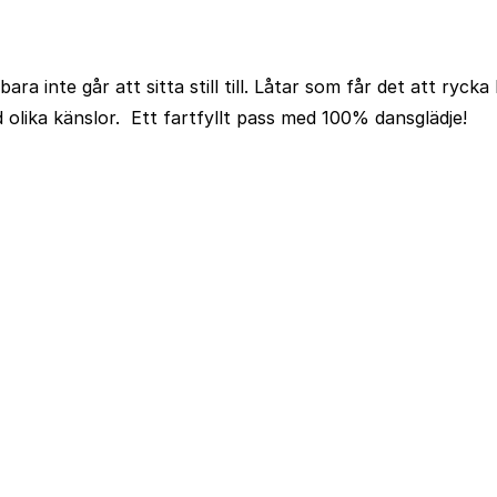
bara inte går att sitta still till. Låtar som får det att ryc
d olika känslor. Ett fartfyllt pass med 100% dansglädje!
Kontakt och info
Resekategorier
Spring
Vanliga frågor
Löparresor
Kontak