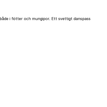
ka både i fötter och mungipor. Ett svettigt danspass
time
Följ oss
Instagram
ta oss