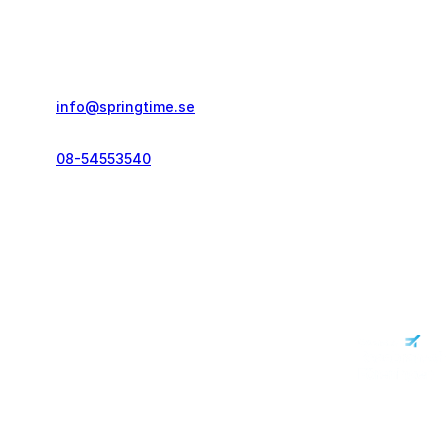
Springtime Resor AB
Gustavslundsvägen 151E
167 51, Bromma
info@springtime.se
08-54553540
Telefontid vardagar
kl. 10.00-12.00 & 14.00-16.00