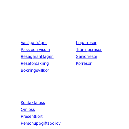
kl. 10.00-12.00 & 14.00-16.00
Kontakt och info
Resekategorier
Vanliga frågor
Löparresor
Pass och visum
Träningsresor
Resegarantilagen
Seniorresor
Reseförsäkring
Körresor
Bokningsvillkor
Springtime
Följ oss
Instagram
Kontakta oss
Facebook
Om oss
YouTube
Presentkort
Personuppgiftspolicy