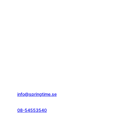
Springtime Resor AB
Gustavslundsvägen 151E
167 51, Bromma
info@springtime.se
08-54553540
Telefontid vardagar