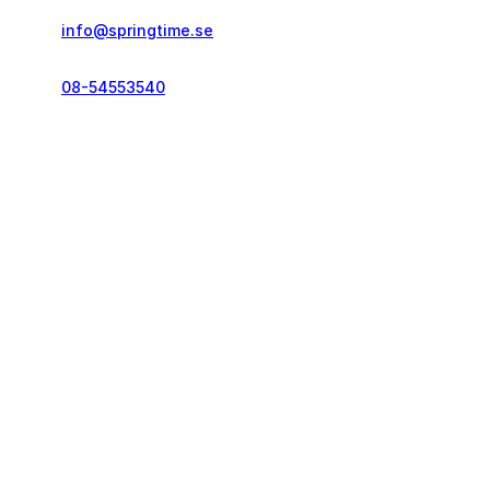
info@springtime.se
08-54553540
Telefontid vardagar
kl. 10.00-12.00 & 14.00-16.00
Kontakt och info
Resekategorier
Vanliga frågor
Löparresor
Pass och visum
Träningsresor
Resegarantilagen
Seniorresor
Reseförsäkring
Körresor
Bokningsvillkor
Springtime
Följ oss