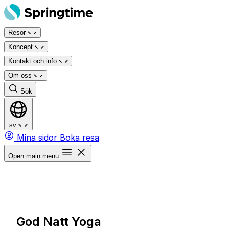
Hoppa
till
Resor
innehåll
Koncept
Kontakt och info
Om oss
Sök
sv
Mina sidor
Boka resa
Open main menu
God Natt Yoga