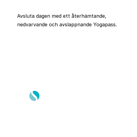
Avsluta dagen med ett återhämtande,
nedvarvande och avslappnande Yogapass.
Springtime Resor AB
Gustavslundsvägen 151E
167 51, Bromma