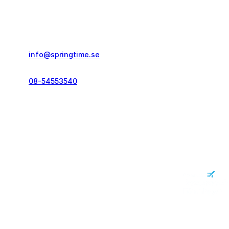
Springtime Resor AB
Gustavslundsvägen 151E
167 51, Bromma
info@springtime.se
08-54553540
Telefontid vardagar
kl. 10.00-12.00 & 14.00-16.00