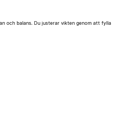
n och balans. Du justerar vikten genom att fylla
time
Följ oss
Instagram
ta oss