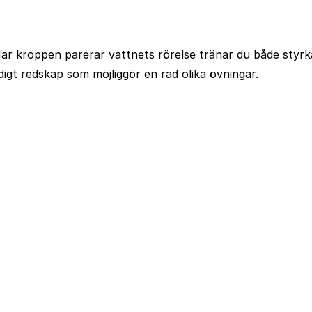
är kroppen parerar vattnets rörelse tränar du både styrka
gt redskap som möjliggör en rad olika övningar.
Kontakt och info
Resekategorier
Spring
Vanliga frågor
Löparresor
Kontak