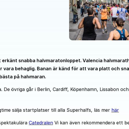
 det erkänt snabba halvmaratonloppet. Valencia halvmarat
vara behaglig. Banan är känd för att vara platt och sn
bästa på halvmaran.
a. De övriga går i Berlin, Cardiff, Köpenhamn, Lissabon och
me sälja startplatser till alla Superhalfs, läs mer
här
 spektakulära
Catedralen
Vi kan även rekommendera ett b