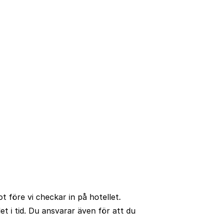
n fantastiska publik och historiska sevärdheter.
gistreras.
 of Fame.
ot före vi checkar in på hotellet.
t i tid. Du ansvarar även för att du