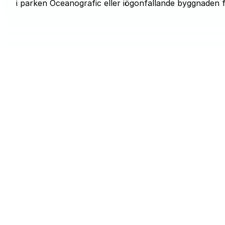
i parken Oceanografic eller iögonfallande byggnade
VALENC