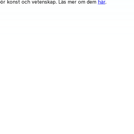
n för konst och vetenskap. Läs mer om dem
här
.
IA HALF Mar