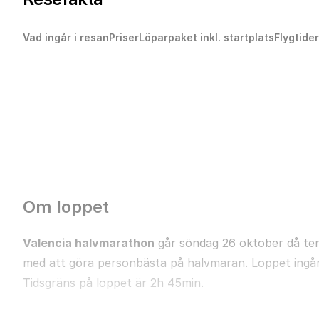
Vad ingår i resan
Priser
Löparpaket inkl. startplats
Flygtider
Om loppet
Valencia halvmarathon
går söndag 26 oktober då tem
med att göra personbästa på halvmaran. Loppet ingår i
Tidsgräns på loppet är 2h 45min.