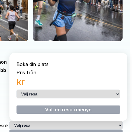
hon
Boka din plats
abb
Pris från
kr
Välj resa
Välj en resa i menyn
Välj resa
esök