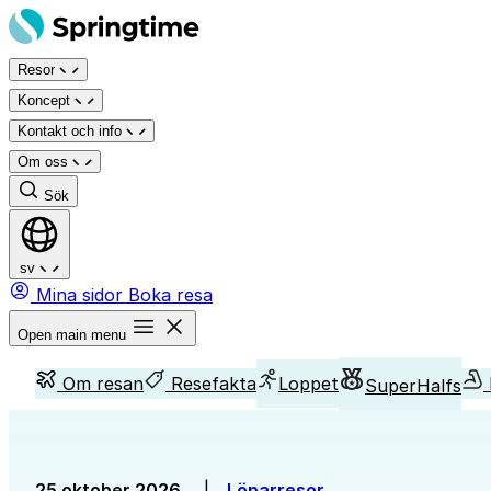
Hoppa
till
Resor
innehåll
Koncept
Kontakt och info
Om oss
Sök
sv
Mina sidor
Boka resa
Open main menu
Om resan
Resefakta
Loppet
SuperHalfs
25 oktober 2026
|
Löparresor