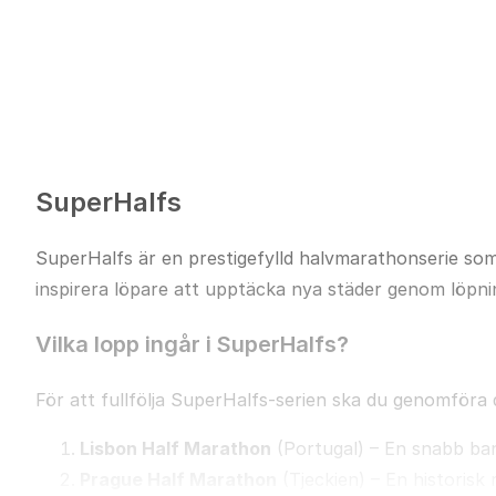
SuperHalfs
SuperHalfs är en prestigefylld halvmarathonserie so
inspirera löpare att upptäcka nya städer genom löpnin
Vilka lopp ingår i SuperHalfs?
För att fullfölja SuperHalfs-serien ska du genomföra
Lisbon Half Marathon
(Portugal) – En snabb ban
Prague Half Marathon
(Tjeckien) – En historisk