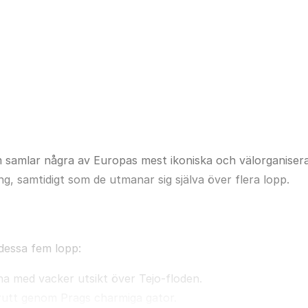
Läs mer
m samlar några av Europas mest ikoniska och välorganiser
g, samtidigt som de utmanar sig själva över flera lopp.
 dessa fem lopp:
a med vacker utsikt över Tejo-floden.
 rutt genom Prags charmiga gator.