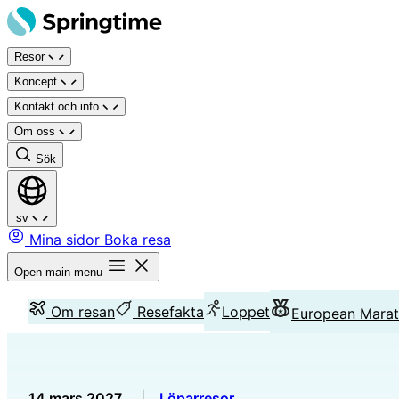
Hoppa
till
Resor
innehåll
Koncept
Kontakt och info
Om oss
Sök
sv
Mina sidor
Boka resa
Open main menu
Om resan
Resefakta
Loppet
European Marat
14 mars 2027
|
Löparresor