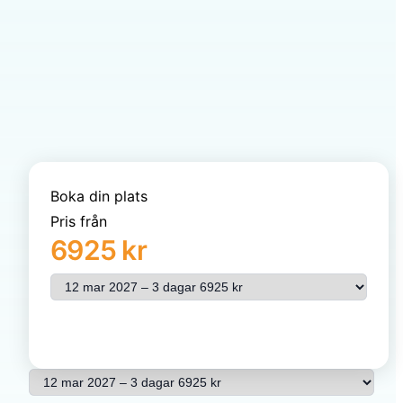
Boka din plats
Pris från
6925 kr
Välj resa
Se pris & beställ
Välj resa