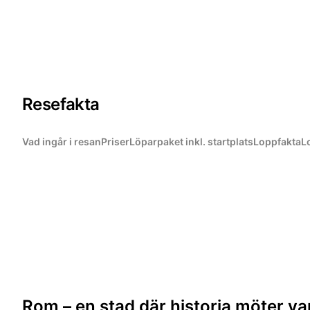
Resefakta
Vad ingår i resan
Priser
Löparpaket inkl. startplats
Loppfakta
L
Rom – en stad där historia möter va