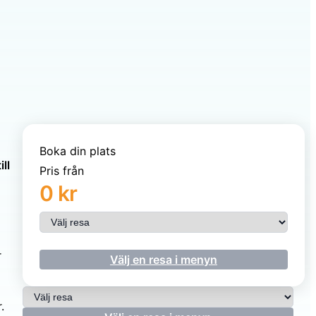
Boka din plats
ll
Pris från
0 kr
Välj resa
r
Välj en resa i menyn
Välj resa
.