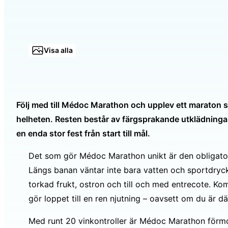
Visa alla
Följ med till Médoc Marathon och upplev ett maraton so
helheten. Resten består av färgsprakande utklädningar
en enda stor fest från start till mål.
Det som gör Médoc Marathon unikt är den obligator
Längs banan väntar inte bara vatten och sportdryck,
torkad frukt, ostron och till och med entrecote. K
gör loppet till en ren njutning – oavsett om du är där
Med runt 20 vinkontroller är Médoc Marathon förmod