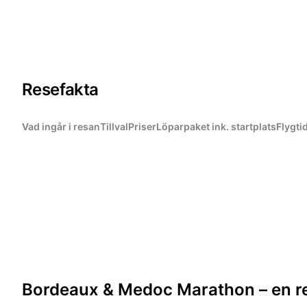
Resefakta
Vad ingår i resan
Tillval
Priser
Löparpaket ink. startplats
Flygti
Bordeaux & Medoc Marathon – en res