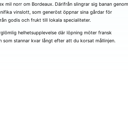
 sex mil norr om Bordeaux. Därifrån slingrar sig banan geno
ifika vinslott, som generöst öppnar sina gårdar för
n godis och frukt till lokala specialiteter.
glömlig helhetsupplevelse där löpning möter fransk
n som stannar kvar långt efter att du korsat mållinjen.