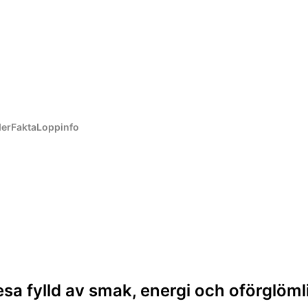
der
Fakta
Loppinfo
a fylld av smak, energi och oförglöml