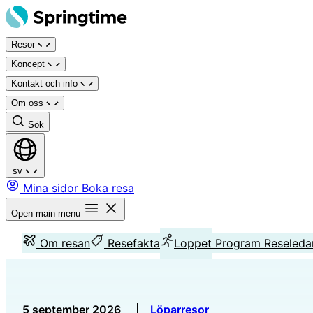
Hoppa
till
Resor
innehåll
Koncept
Kontakt och info
Om oss
Sök
sv
Mina sidor
Boka resa
Open main menu
Om resan
Resefakta
Loppet
Program
Reseleda
5 september 2026
|
Löparresor