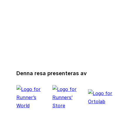
hotellets restaurang. Rummen är rymliga ca 30
kvm med …
Denna resa presenteras av