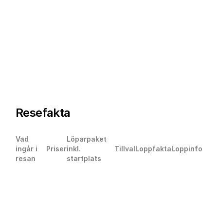
Resefakta
Vad
Löparpaket
ingår i
Priser
inkl.
Tillval
Loppfakta
Loppinfo
resan
startplats