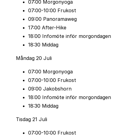
07:00 Morgonyoga
+631 m/- 279 m
07:00-10:00 Frukost
Datum 25 juli
09:00 Panoramaweg
Start
: Klosters 09.40
17:00 After-Hike
Mål
: Davos
18:00 Infomöte inför morgondagen
Maxtid
: 4 timmar 50 minuter
18:30 Middag
Brons 9,3km
Måndag 20 Juli
+/- 163
07:00 Morgonyoga
Datum 25 juli
07:00-10:00 Frukost
Start
: Davos 08.30
09:00 Jakobshorn
Mål
: Davos
18:00 Infomöte inför morgondagen
Maxtid
: 3 timmar
18:30 Middag
Tisdag 21 Juli
07:00-10:00 Frukost