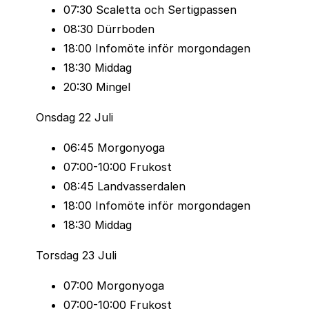
07:30 Scaletta och Sertigpassen
08:30 Dürrboden
18:00 Infomöte inför morgondagen
18:30 Middag
20:30 Mingel
Vilken distans du än väljer så kommer ni att bli väl
omhändertagna. Alla lopp är mycket väl
Onsdag 22 Juli
arrangerade. Det bjuds på mycket bröd, bullar,
06:45 Morgonyoga
småtugg, soppor, energidryck och vatten längs
07:00-10:00 Frukost
vägen.
08:45 Landvasserdalen
Alla som springer Diamond och Gold måste ha
18:00 Infomöte inför morgondagen
med sig följande,
18:30 Middag
Obligatorisk utrustning
Torsdag 23 Juli
Dricksmugg
07:00 Morgonyoga
Regnjacka
07:00-10:00 Frukost