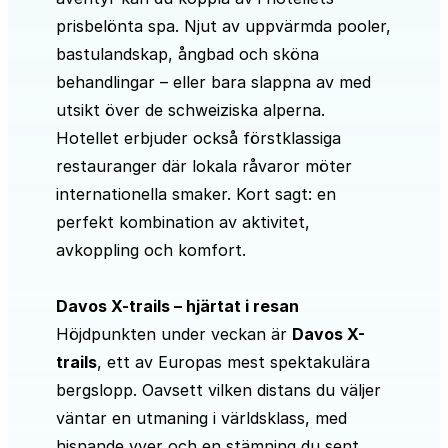
prisbelönta spa. Njut av uppvärmda pooler,
bastulandskap, ångbad och sköna
behandlingar – eller bara slappna av med
utsikt över de schweiziska alperna.
Hotellet erbjuder också förstklassiga
restauranger där lokala råvaror möter
internationella smaker. Kort sagt: en
perfekt kombination av aktivitet,
avkoppling och komfort.
Davos X-trails – hjärtat i resan
Höjdpunkten under veckan är
Davos X-
trails
, ett av Europas mest spektakulära
bergslopp. Oavsett vilken distans du väljer
väntar en utmaning i världsklass, med
hisnande vyer och en stämning du sent