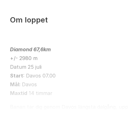
Om loppet
Diamond 67,6km
+/- 2980 m
Datum 25 juli
Start
: Davos 07.00
Mål:
Davos
Maxtid
14 timmar
Banan tar dig genom Davos längsta dalgång, upp
mot Scaletta-glaciären och vidare till den högsta
Läs mer
punkten på 2 739 meter vid Sertig Pass. Här
väntar tekniska stigar, brusande vattenfall,