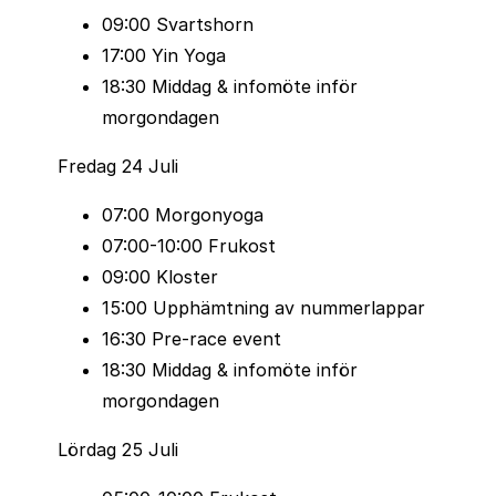
Nödpaket (värmefilt 140×200 cm,
09:00 Svartshorn
självhäftande bandage 100×6 cm)
17:00 Yin Yoga
Visselpipa
18:30 Middag & infomöte inför
Smartphone med nödnummer 081 414 85
morgondagen
77
Fredag 24 Juli
1 l vatten för Diamond, 0,5 l vatten för Gold
07:00 Morgonyoga
För alla lopp rekommenderas / tillåten
07:00-10:00 Frukost
utrustning
09:00 Kloster
Solglasögon
15:00 Upphämtning av nummerlappar
Stavar
16:30 Pre-race event
Benvärmare
18:30 Middag & infomöte inför
Ärmar
morgondagen
Pannband eller keps
Lördag 25 Juli
Handskar
Extra T-shirt