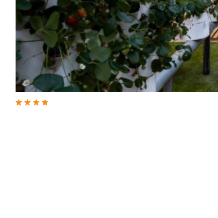
Hotell
Hotel Mercure Ici & Là Villefranche
Hotel Mercure Ici & Là Villefranche 384 Bd Louis
Blanc, 69400 Villefranche-sur-Saône, Frankrike
Även känt som Mercure Villefranche-en-
Beaujolais, är ett fyrstjärnigt hotell beläget i