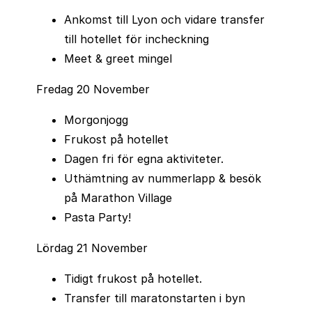
specialiteter vid flera stationer längs banan. Här
Ankomst till Lyon och vidare transfer
kan du pausa och avnjuta ett glas av regionens
till hotellet för incheckning
kända Beaujolais Nouveau, tillsammans med ost,
Meet & greet mingel
charkuterier och andra delikatesser.
Fredag 20 November
Karnevalsstämning och löparglädje
Morgonjogg
Beaujolais Marathon handlar lika mycket om
Frukost på hotellet
upplevelsen som om själva loppet. Många löpare
Dagen fri för egna aktiviteter.
deltar utklädda, och längs banan möts du av
Uthämtning av nummerlapp & besök
musik, dans och glada hejarop från publik och
på Marathon Village
medlöpare. Stämningen är avslappnad och
Pasta Party!
festlig, vilket gör att även de som vanligtvis inte
Lördag 21 November
springer maraton kan njuta av loppet utan
prestationskrav.
Tidigt frukost på hotellet.
Transfer till maratonstarten i byn
Flera distanser för alla nivåer