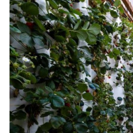
och en upplevelse du sent kommer att glömma.
Oavsett om du springer för njutning, för
utmaningen eller för att dela en unik upplevelse
med vänner, är detta ett maraton som verkligen
sticker ut.
Säkra din plats och bli en del av denna
spektakulära löparfest!