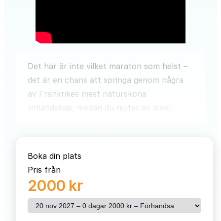
Det här är inte vilket maraton som helst –
det är en chans att springa genom några
av Frankrikes mest natursköna
vinlandskap, medan du njuter av lokal
gästfrihet, vinprovningar och en atmosfär
Visa mer
fylld av glädje. Välj mellan flera distanser –
13, 21 eller 42 km – och låt varje kilometer
Boka din plats
smaka av Frankrike.
Pris från
2000 kr
Resan börjar på torsdagen med en smidig
transfer från Lyon Saint-Exupéry flygplats
Välj resa
till ditt hotell, Hotel Mercure Ici & Là, där