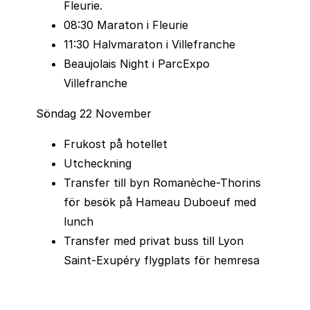
Fleurie.
08:30 Maraton i Fleurie
Oavsett om du är en rutinerad maratonlöpare
11:30 Halvmaraton i Villefranche
eller en nybörjare finns det en distans som
Beaujolais Night i ParcExpo
passar dig. Utöver det klassiska maratonloppet
Villefranche
erbjuds även halvmaraton och kortare sträckor,
så att fler kan ta del av denna unika löparfest.
Söndag 22 November
En oförglömlig målgång och firande
Frukost på hotellet
Utcheckning
Efter målgång väntar en stor fest där löpare och
Transfer till byn Romanèche-Thorins
åskådare samlas för att fira dagens prestationer.
för besök på Hameau Duboeuf med
Här serveras det mat, vin och musik i en
lunch
atmosfär som påminner mer om en lokal festival
Transfer med privat buss till Lyon
än en idrottstävling. För många deltagare är
Saint-Exupéry flygplats för hemresa
detta en av höjdpunkterna, där vänskap och
gemenskap står i fokus.