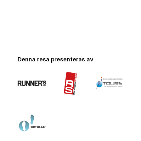
hjärtat av Villefranche-sur-Saône, nära Lyon.
Hotellet erbjuder moderna och eleganta rum,
inredda med noggrant utvalda material och
färger. Gäster kan njuta av hotellets
bistronomiska restaurang, ”A l’Epicerie”, som
serverar säsongsbetonade rätter …
Denna resa presenteras av