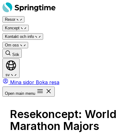
Hoppa
till
Resor
innehåll
Koncept
Kontakt och info
Om oss
Sök
sv
Mina sidor
Boka resa
Open main menu
Resekoncept:
World
Marathon Majors