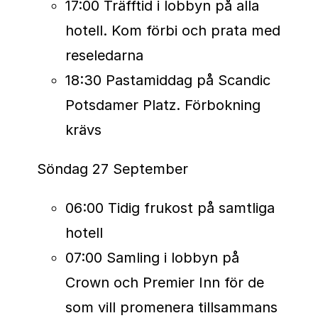
17:00 Träfftid i lobbyn på alla
TCS Sydney Marathon har officiellt
hotell. Kom förbi och prata med
blivit den sjunde medlemmen i
reseledarna
Abbott World Marathon Majors
18:30 Pastamiddag på Scandic
från och med 2025. Loppet har
Potsdamer Platz. Förbokning
genomgått en flerårig
krävs
utvärderingsprocess där
arrangemang, säkerhet, publikstöd
Söndag 27 September
och deltagarantal har förbättrats
06:00 Tidig frukost på samtliga
för att uppfylla de höga krav som
hotell
ställs för att bli en Major. Banan tar
07:00 Samling i lobbyn på
löparna genom stadens mest
Crown och Premier Inn för de
ikoniska miljöer, inklusive löpning
som vill promenera tillsammans
över Sydney Harbour Bridge och