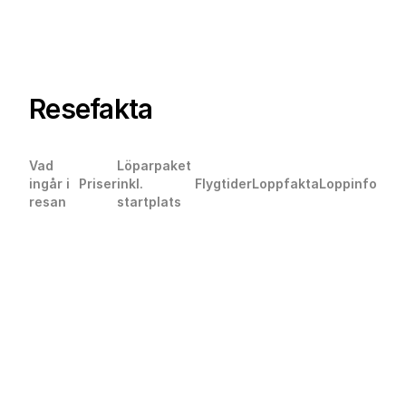
Resefakta
Vad
Löparpaket
ingår i
Priser
inkl.
Flygtider
Loppfakta
Loppinfo
resan
startplats