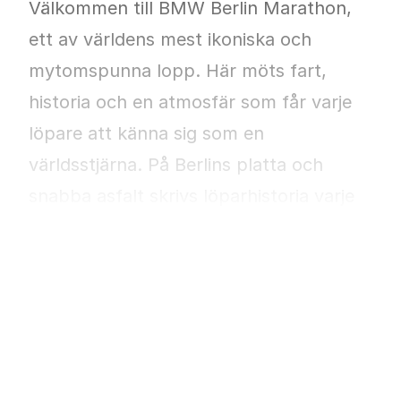
Välkommen till BMW Berlin Marathon,
ett av världens mest ikoniska och
mytomspunna lopp. Här möts fart,
historia och en atmosfär som får varje
löpare att känna sig som en
världsstjärna. På Berlins platta och
snabba asfalt skrivs löparhistoria varje
år – det var här Eliud Kipchoge satte sitt
Läs mer
världsrekord 2022 med otroliga 2:01:09,
och där Tigst Assefa 2023 sprängde
gränserna med 2:11:53, den snabbaste
maratontiden någonsin för kvinnor.
Berlin är helt enkelt platsen där magi
Visa mer