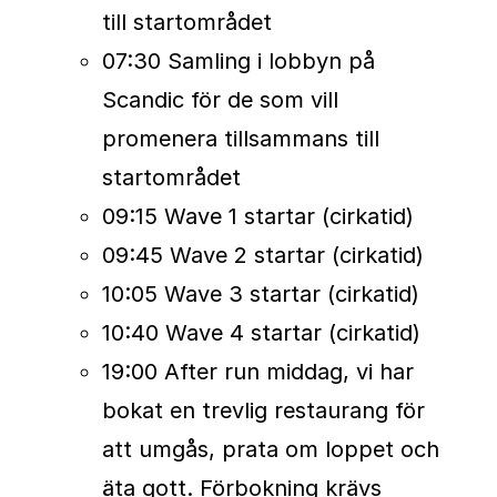
till startområdet
målgång vid det världsberömda
07:30 Samling i lobbyn på
Operahuset.
Scandic för de som vill
Framåt planeras ytterligare
promenera tillsammans till
expansion av serien. Två maraton
startområdet
befinner sig just nu i kandidatsfas:
09:15 Wave 1 startar (cirkatid)
Sanlam Cape Town Marathon i
09:45 Wave 2 startar (cirkatid)
Sydafrika och Shanghai Marathon i
10:05 Wave 3 startar (cirkatid)
Kina. Om loppen uppfyller alla
10:40 Wave 4 startar (cirkatid)
kriterier väntas de bli officiella
19:00 After run middag, vi har
Major’s under 2027.
bokat en trevlig restaurang för
att umgås, prata om loppet och
Med dessa tillägg kan Abbott
äta gott. Förbokning krävs