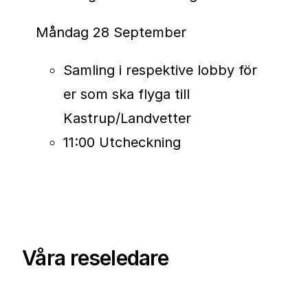
World Marathon Majors komma att
omfatta totalt nio lopp, och det
Måndag 28 September
har redan diskuterats möjligheten
Samling i respektive lobby för
att införa en ny
Nine-Star Medal
er som ska flyga till
för de löpare som genomför
Kastrup/Landvetter
samtliga maraton i den utökade
11:00 Utcheckning
serien.
Våra reseledare