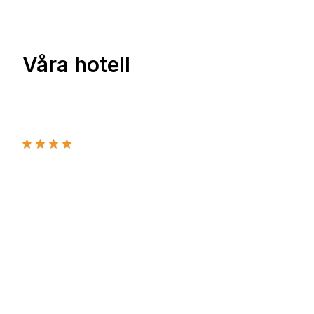
Våra hotell
Hotell
Crowne Plaza Berlin City
Crowne Plaza Berlin City är ett 4+ hotell
med hög standard och rymliga och
mycket trevliga rum. Hotellet har ett