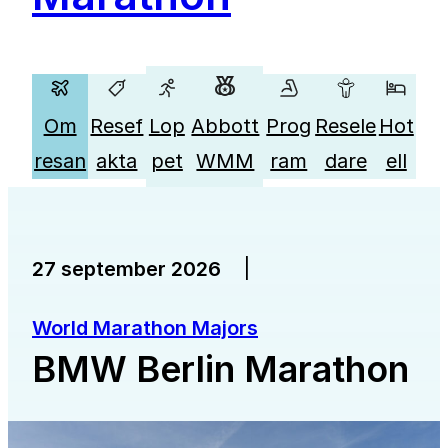
Om
Resef
Lop
Abbott
Prog
Resele
Hot
resan
akta
pet
WMM
ram
dare
ell
|
27 september 2026
World Marathon Majors
BMW Berlin Marathon