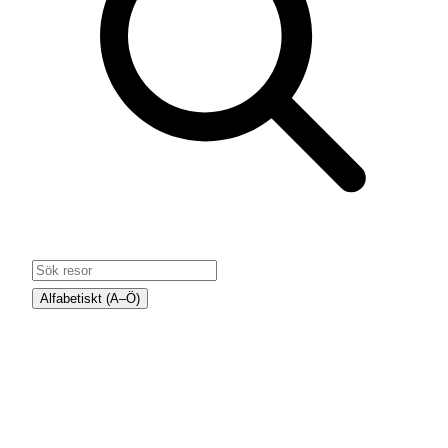
Alfabetiskt (A–Ö)