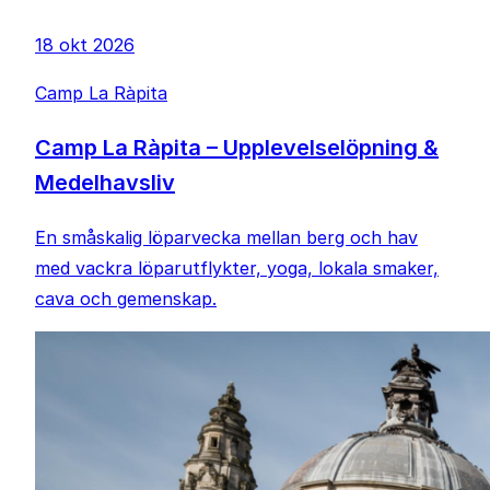
18 okt 2026
Camp La Ràpita
Camp La Ràpita – Upplevelselöpning &
Medelhavsliv
En småskalig löparvecka mellan berg och hav
med vackra löparutflykter, yoga, lokala smaker,
cava och gemenskap.