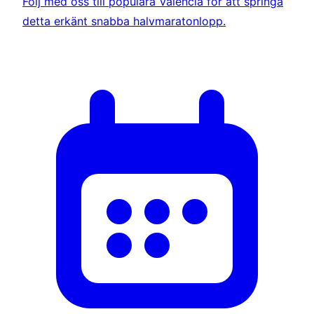
Följ med oss till populära Valencia för att springa
detta erkänt snabba halvmaratonlopp.