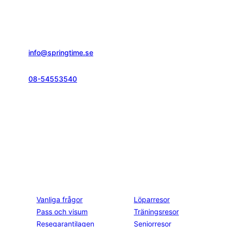
Springtime Resor AB
Gustavslundsvägen 151E
167 51, Bromma
info@springtime.se
08-54553540
Telefontid vardagar
kl. 10.00-12.00 & 14.00-16.00
Kontakt och info
Resekategorier
Vanliga frågor
Löparresor
Pass och visum
Träningsresor
Resegarantilagen
Seniorresor