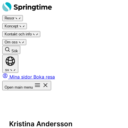
Hoppa
till
Resor
innehåll
Koncept
Kontakt och info
Om oss
Sök
sv
Mina sidor
Boka resa
Open main menu
Kristina Andersson